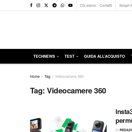
Chi siamo
Contatti
Scopri f
TECHNEWS
TEST
GUIDA ALL’ACQUISTO
Home
Tag
Videocamere 360
Tag:
Videocamere 360
Insta
permu
DI
REDAZ