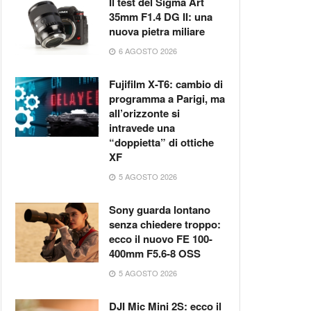
Il test del Sigma Art
35mm F1.4 DG II: una
nuova pietra miliare
6 AGOSTO 2026
Fujifilm X-T6: cambio di
programma a Parigi, ma
all’orizzonte si
intravede una
“doppietta” di ottiche
XF
5 AGOSTO 2026
Sony guarda lontano
senza chiedere troppo:
ecco il nuovo FE 100-
400mm F5.6-8 OSS
5 AGOSTO 2026
DJI Mic Mini 2S: ecco il