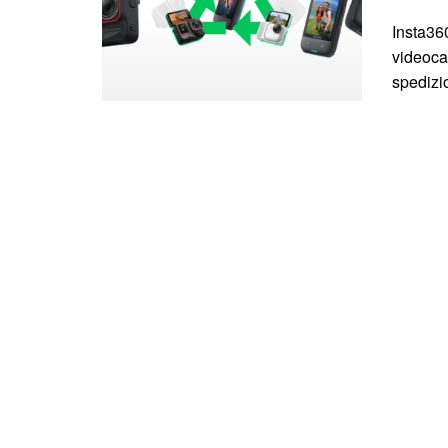
Insta36
videoca
spedizio