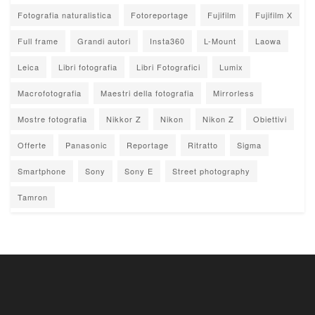
Fotografia naturalistica
Fotoreportage
Fujifilm
Fujifilm X
Full frame
Grandi autori
Insta360
L-Mount
Laowa
Leica
Libri fotografia
Libri Fotografici
Lumix
Macrofotografia
Maestri della fotografia
Mirrorless
Mostre fotografia
Nikkor Z
Nikon
Nikon Z
Obiettivi
Offerte
Panasonic
Reportage
Ritratto
Sigma
Smartphone
Sony
Sony E
Street photography
Tamron