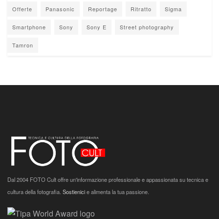
Offerte
Panasonic
Reportage
Ritratto
Sigma
Smartphone
Sony
Sony E
Street photography
Tamron
Dal 2004 FOTO Cult offre un'informazione professionale e appassionata su tecnica e
cultura della fotografia.
Sostienici
e alimenta la tua passione.