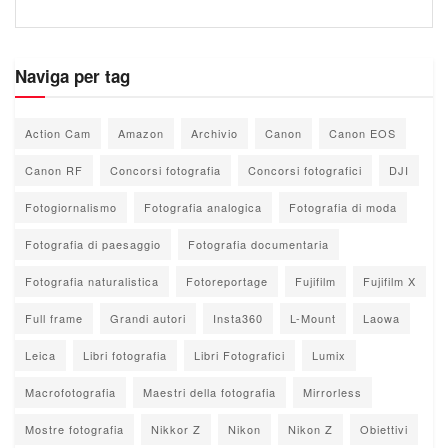
Naviga per tag
Action Cam
Amazon
Archivio
Canon
Canon EOS
Canon RF
Concorsi fotografia
Concorsi fotografici
DJI
Fotogiornalismo
Fotografia analogica
Fotografia di moda
Fotografia di paesaggio
Fotografia documentaria
Fotografia naturalistica
Fotoreportage
Fujifilm
Fujifilm X
Full frame
Grandi autori
Insta360
L-Mount
Laowa
Leica
Libri fotografia
Libri Fotografici
Lumix
Macrofotografia
Maestri della fotografia
Mirrorless
Mostre fotografia
Nikkor Z
Nikon
Nikon Z
Obiettivi