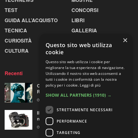
TEST
CONCORSI
GUIDA ALL’ACQUISTO
LIBRI
TECNICA
GALLERIA
×
CURIOSITÀ
GREENPICS
Questo sito web utilizza
CULTURA
LA RIVISTA
cookie
Questo sito web utilizza i cookie per
migliorare la tua esperienza di navigazione.
Recenti
Utilizzando il nostro sito web acconsenti a
tutti i cookie in conformità con la nostra
policy per i cookie.
Leggi di più
Omaggio al laboratorio alchemico di Paolo
Roversi
SHOW ALL PARTNERS
(1910) →
6 AGOSTO 2026
STRETTAMENTE NECESSARI
Il test del Sigma Art 35mm F1.4 DG II: una
nuova pietra miliare
PERFORMANCE
6 AGOSTO 2026
TARGETING