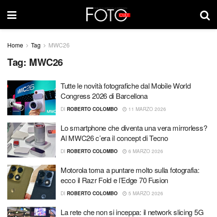
Home
Tag
MWC26
Tag:
MWC26
Tutte le novità fotografiche dal Mobile World
Congress 2026 di Barcellona
DI
ROBERTO COLOMBO
11 MARZO 2026
Lo smartphone che diventa una vera mirrorless?
Al MWC26 c’era il concept di Tecno
DI
ROBERTO COLOMBO
6 MARZO 2026
Motorola torna a puntare molto sulla fotografia:
ecco il Razr Fold e l’Edge 70 Fusion
DI
ROBERTO COLOMBO
5 MARZO 2026
La rete che non si inceppa: il network slicing 5G