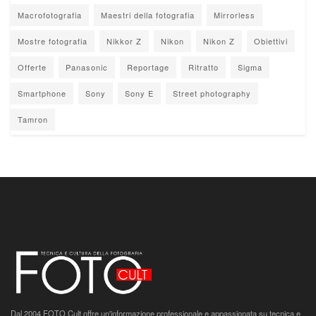
Macrofotografia
Maestri della fotografia
Mirrorless
Mostre fotografia
Nikkor Z
Nikon
Nikon Z
Obiettivi
Offerte
Panasonic
Reportage
Ritratto
Sigma
Smartphone
Sony
Sony E
Street photography
Tamron
Dal 2004 FOTO Cult offre un'informazione professionale e appassionata su tecnica e