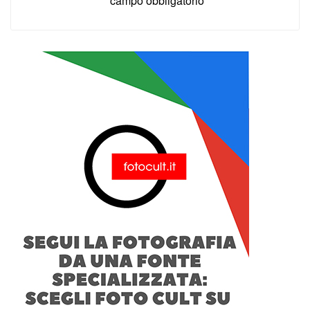
*campo obbligatorio