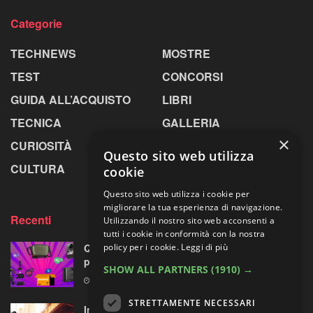
Categorie
TECHNEWS
MOSTRE
TEST
CONCORSI
GUIDA ALL’ACQUISTO
LIBRI
TECNICA
GALLERIA
×
CURIOSITÀ
GREENPICS
Questo sito web utilizza
CULTURA
LA RIVISTA
cookie
Questo sito web utilizza i cookie per
migliorare la tua esperienza di navigazione.
Recenti
Utilizzando il nostro sito web acconsenti a
tutti i cookie in conformità con la nostra
policy per i cookie.
Leggi di più
Quattro accessori fotografici in sconto:
prodotti opposti, ma uno su quattro fa per te
SHOW ALL PARTNERS
(1910) →
8 AGOSTO 2026
STRETTAMENTE NECESSARI
Insta360 GO Ultra riceve l’assistente vocale