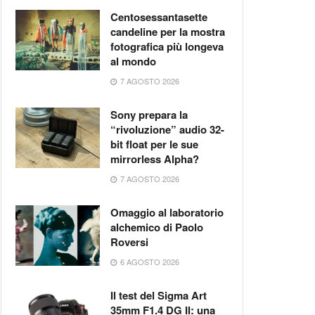
Centosessantasette
candeline per la mostra
fotografica più longeva
al mondo
7 AGOSTO 2026
Sony prepara la
“rivoluzione” audio 32-
bit float per le sue
mirrorless Alpha?
7 AGOSTO 2026
Omaggio al laboratorio
alchemico di Paolo
Roversi
6 AGOSTO 2026
Il test del Sigma Art
35mm F1.4 DG II: una