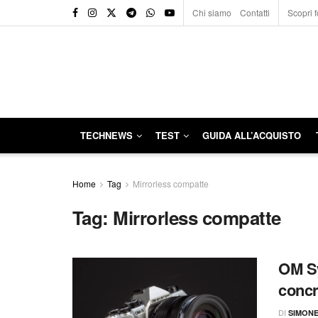
Chi siamo
Contatti
Scopri f
TECHNEWS
TEST
GUIDA ALL’ACQUISTO
Home
Tag
Mirrorless compatte
Tag:
Mirrorless compatte
OM Sy
concr
DI
SIMON