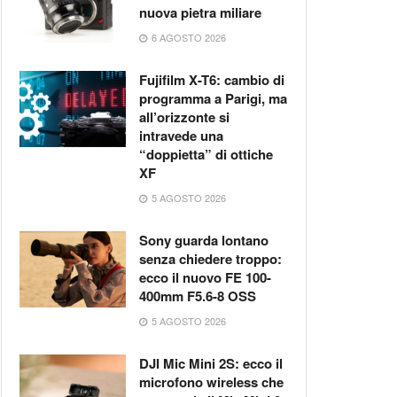
nuova pietra miliare
6 AGOSTO 2026
Fujifilm X-T6: cambio di
programma a Parigi, ma
all’orizzonte si
intravede una
“doppietta” di ottiche
XF
5 AGOSTO 2026
Sony guarda lontano
senza chiedere troppo:
ecco il nuovo FE 100-
400mm F5.6-8 OSS
5 AGOSTO 2026
DJI Mic Mini 2S: ecco il
microfono wireless che