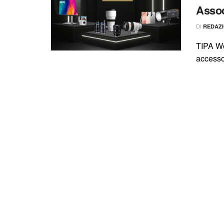
Assoc
DI
REDAZ
TIPA Wor
accessor