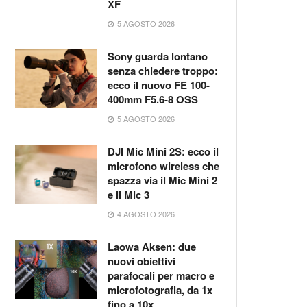
XF
5 AGOSTO 2026
Sony guarda lontano
senza chiedere troppo:
ecco il nuovo FE 100-
400mm F5.6-8 OSS
5 AGOSTO 2026
DJI Mic Mini 2S: ecco il
microfono wireless che
spazza via il Mic Mini 2
e il Mic 3
4 AGOSTO 2026
Laowa Aksen: due
nuovi obiettivi
parafocali per macro e
microfotografia, da 1x
fino a 10x