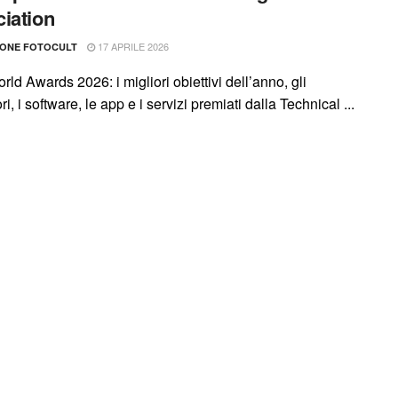
iation
17 APRILE 2026
IONE FOTOCULT
ld Awards 2026: i migliori obiettivi dell’anno, gli
i, i software, le app e i servizi premiati dalla Technical ...