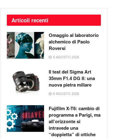
Articoli recenti
Omaggio al laboratorio
alchemico di Paolo
Roversi
6 AGOSTO 2026
Il test del Sigma Art
35mm F1.4 DG II: una
nuova pietra miliare
6 AGOSTO 2026
Fujifilm X-T6: cambio di
programma a Parigi, ma
all’orizzonte si
intravede una
“doppietta” di ottiche