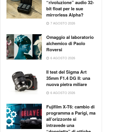
“rivoluzione” audio 32-
bit float per le sue
mirrorless Alpha?
7 AGOSTO 2026
Omaggio al laboratorio
alchemico di Paolo
Roversi
6 AGOSTO 2026
Il test del Sigma Art
35mm F1.4 DG II: una
nuova pietra miliare
6 AGOSTO 2026
Fujifilm X-T6: cambio di
programma a Parigi, ma
all’orizzonte si
intravede una
“doppietta” di ottiche