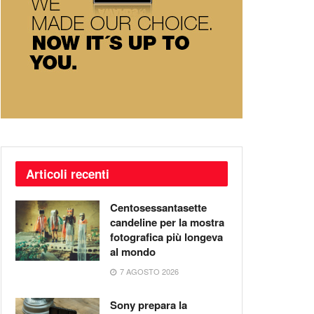
Articoli recenti
Centosessantasette
candeline per la mostra
fotografica più longeva
al mondo
7 AGOSTO 2026
Sony prepara la