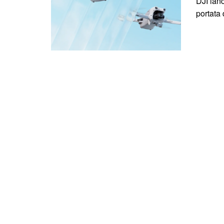
DJI lan
portata d