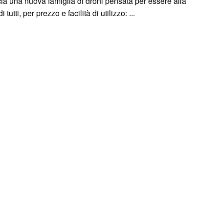
cia una nuova famiglia di droni pensata per essere alla
i tutti, per prezzo e facilità di utilizzo: ...