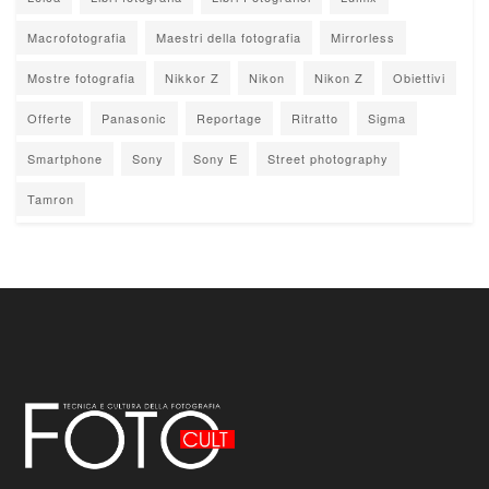
Macrofotografia
Maestri della fotografia
Mirrorless
Mostre fotografia
Nikkor Z
Nikon
Nikon Z
Obiettivi
Offerte
Panasonic
Reportage
Ritratto
Sigma
Smartphone
Sony
Sony E
Street photography
Tamron