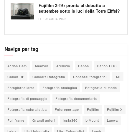
Fujifilm X-T6: pronta al debutto a
settembre sotto le luci della Torre Eiffel?
3 AGOSTO 2026
Naviga per tag
Action Cam
Amazon
Archivio
Canon
Canon EOS
Canon RF
Concorsi fotografia
Concorsi fotografici
DJI
Fotogiornalismo
Fotografia analogica
Fotografia di moda
Fotografia di paesaggio
Fotografia documentaria
Fotografia naturalistica
Fotoreportage
Fujifilm
Fujifilm X
Full frame
Grandi autori
Insta360
L-Mount
Laowa
Leica
Libri fotografia
Libri Fotografici
Lumix