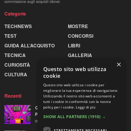
commissione sugli acquisti idonei.
Categorie
TECHNEWS
MOSTRE
TEST
CONCORSI
GUIDA ALL’ACQUISTO
LIBRI
TECNICA
GALLERIA
×
CURIOSITÀ
GREENPICS
Questo sito web utilizza
CULTURA
LA RIVISTA
cookie
Questo sito web utilizza i cookie per
migliorare la tua esperienza di navigazione.
Recenti
Utilizzando il nostro sito web acconsenti a
tutti i cookie in conformità con la nostra
policy per i cookie.
Leggi di più
Quattro accessori fotografici in sconto:
prodotti opposti, ma uno su quattro fa per te
SHOW ALL PARTNERS
(1910) →
8 AGOSTO 2026
STRETTAMENTE NECESSARI