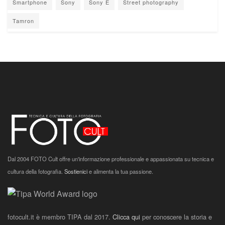
Smartphone
Sony
Sony E
Street photography
Tamron
Dal 2004 FOTO Cult offre un'informazione professionale e appassionata su tecnica e
cultura della fotografia.
Sostienici
e alimenta la tua passione.
fotocult.it è membro TIPA dal 2017.
Clicca qui
per conoscere la storia e