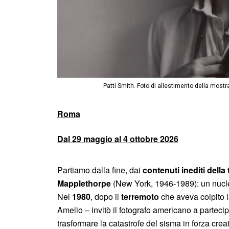
Patti Smith. Foto di allestimento della most
Roma
Dal 29 maggio al 4 ottobre 2026
Partiamo dalla fine, dai
contenuti inediti dell
Mapplethorpe
(New York, 1946-1989): un nucle
Nel
1980
, dopo il
terremoto
che aveva colpito l
Amelio – invitò il fotografo americano a partecip
trasformare la catastrofe del sisma in forza crea