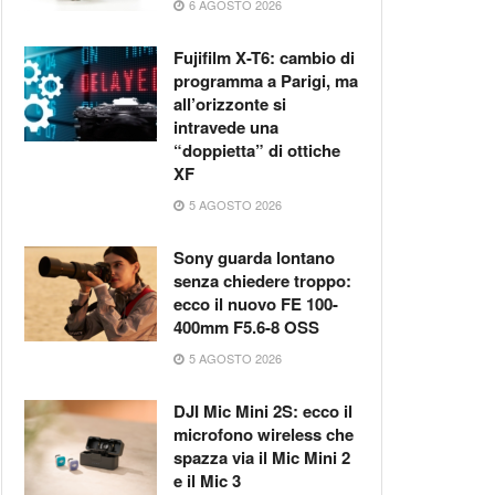
6 AGOSTO 2026
Fujifilm X-T6: cambio di
programma a Parigi, ma
all’orizzonte si
intravede una
“doppietta” di ottiche
XF
5 AGOSTO 2026
Sony guarda lontano
senza chiedere troppo:
ecco il nuovo FE 100-
400mm F5.6-8 OSS
5 AGOSTO 2026
DJI Mic Mini 2S: ecco il
microfono wireless che
spazza via il Mic Mini 2
e il Mic 3