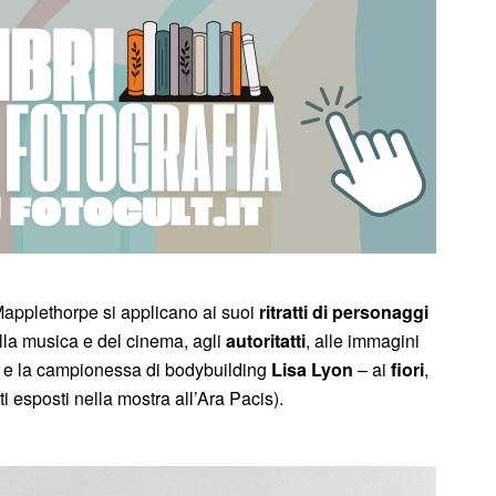
i Mapplethorpe si applicano ai suoi
ritratti
di
personaggi
ella musica e del cinema, agli
autoritatti
, alle immagini
e la campionessa di bodybuilding
Lisa Lyon
– ai
fiori
,
ti esposti nella mostra all’Ara Pacis).