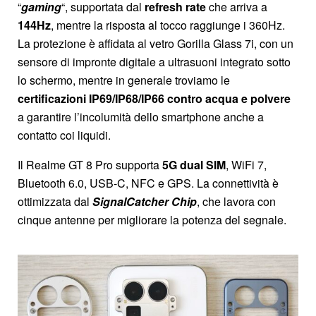
“
gaming
“, supportata dal
refresh rate
che arriva a
144Hz
, mentre la risposta al tocco raggiunge i 360Hz.
La protezione è affidata al vetro Gorilla Glass 7i, con un
sensore di impronte digitale a ultrasuoni integrato sotto
lo schermo, mentre in generale troviamo le
certificazioni IP69/IP68/IP66 contro acqua e polvere
a garantire l’incolumità dello smartphone anche a
contatto coi liquidi.
Il Realme GT 8 Pro supporta
5G dual SIM
, WiFi 7,
Bluetooth 6.0, USB-C, NFC e GPS. La connettività è
ottimizzata dal
SignalCatcher Chip
, che lavora con
cinque antenne per migliorare la potenza del segnale.