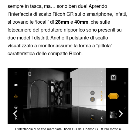
sempre in tasca, ma… sono ben due! Aprendo
l’interfaccia di scatto Ricoh GR sullo smartphone, infatti,
si trovano le ‘focali’ di
28mm
e
40mm
, che sulle
fotocamere del produttore nipponico sono presenti su
due modelli distinti. Anche il pulstante di scatto
visualizzato a monitor assume la forma a “pillola”
caratteristica delle compatte Ricoh.
L'interfaccia di scatto marchiata Ricoh GR del Realme GT 8 Pro mette a
L'interfaccia di scatto marchiata Ricoh GR del Realme GT 8 Pro mette a
L'interfaccia di scatto marchiata Ricoh GR del Realme GT 8 Pro mette a
L'interfaccia di scatto marchiata Ricoh GR del Realme GT 8 Pro mette a