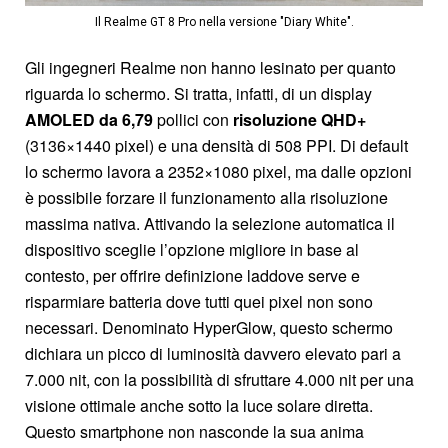
Il Realme GT 8 Pro nella versione "Diary White".
Gli ingegneri Realme non hanno lesinato per quanto
riguarda lo schermo. Si tratta, infatti, di un display
AMOLED da 6,79
pollici con
risoluzione QHD+
(3136×1440 pixel) e una densità di 508 PPI. Di default
lo schermo lavora a 2352×1080 pixel, ma dalle opzioni
è possibile forzare il funzionamento alla risoluzione
massima nativa. Attivando la selezione automatica il
dispositivo sceglie l’opzione migliore in base al
contesto, per offrire definizione laddove serve e
risparmiare batteria dove tutti quei pixel non sono
necessari. Denominato HyperGlow, questo schermo
dichiara un picco di luminosità davvero elevato pari a
7.000 nit, con la possibilità di sfruttare 4.000 nit per una
visione ottimale anche sotto la luce solare diretta.
Questo smartphone non nasconde la sua anima