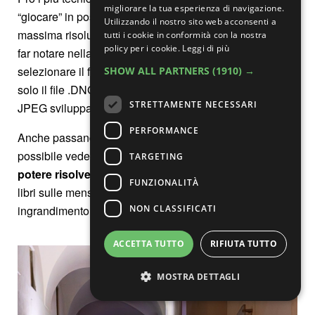
migliorare la tua esperienza di navigazione.
“giocare” in post produzione anche con i file alla
Utilizzando il nostro sito web acconsenti a
massima risoluzione. Come abbiamo già avuto modo di
tutti i cookie in conformità con la nostra
policy per i cookie.
Leggi di più
far notare nella recensione dell’Oppo Find X9 Pro,
selezionare il formato RAW porta il telefono a salvare
SHOW ALL PARTNERS
(1910) →
solo il file .DNG non mettendo a disposizione anche il
STRETTAMENTE NECESSARI
JPEG sviluppato dal telefono.
PERFORMANCE
Anche passando alla modalità ad alta risoluzione è
possibile vedere come questo modulo abbia
meno
TARGETING
potere risolvente
dei concorrenti, risultando i titoli dei
FUNZIONALITÀ
libri sulle mensole meno leggibili a parità di
NON CLASSIFICATI
ingrandimento.
ACCETTA TUTTO
RIFIUTA TUTTO
MOSTRA DETTAGLI