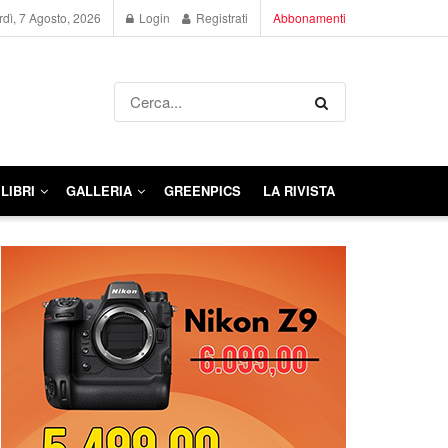
dì, 7 Agosto, 2026
Login
Registrati
Abbonamenti
LIBRI
GALLERIA
GREENPICS
LA RIVISTA