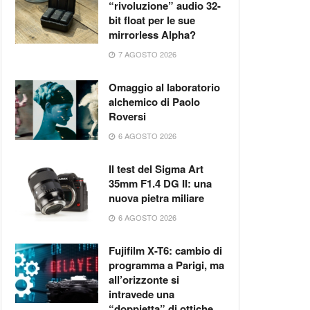
“rivoluzione” audio 32-
bit float per le sue
mirrorless Alpha?
7 AGOSTO 2026
Omaggio al laboratorio
alchemico di Paolo
Roversi
6 AGOSTO 2026
Il test del Sigma Art
35mm F1.4 DG II: una
nuova pietra miliare
6 AGOSTO 2026
Fujifilm X-T6: cambio di
programma a Parigi, ma
all’orizzonte si
intravede una
“doppietta” di ottiche