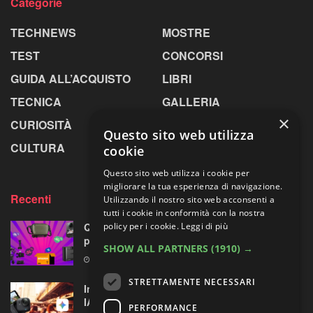
Categorie
TECHNEWS
MOSTRE
TEST
CONCORSI
GUIDA ALL’ACQUISTO
LIBRI
TECNICA
GALLERIA
×
CURIOSITÀ
GREENPICS
Questo sito web utilizza
CULTURA
LA RIVISTA
cookie
Questo sito web utilizza i cookie per
migliorare la tua esperienza di navigazione.
Recenti
Utilizzando il nostro sito web acconsenti a
tutti i cookie in conformità con la nostra
policy per i cookie.
Leggi di più
Quattro accessori fotografici in sconto:
prodotti opposti, ma uno su quattro fa per te
SHOW ALL PARTNERS
(1910) →
8 AGOSTO 2026
STRETTAMENTE NECESSARI
Insta360 GO Ultra riceve l’assistente vocale
IA con Gemini di Google
PERFORMANCE