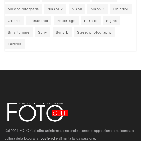
Mostre fotografia
Nikkor Z
Nikon
Nikon Z
Obiettivi
Offerte
Panasonic
Reportage
Ritratto
Sigma
Smartphone
Sony
Sony E
Street photography
Tamron
Dal 2004 FOTO Cult offre un'informazione professionale e appassionata su tecnica e
cultura della fotografia.
Sostienici
e alimenta la tua passione.