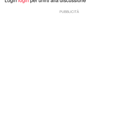
Login
login
per unirti alla discussione
PUBBLICITÀ