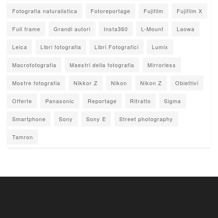
Fotografia naturalistica
Fotoreportage
Fujifilm
Fujifilm X
Full frame
Grandi autori
Insta360
L-Mount
Laowa
Leica
Libri fotografia
Libri Fotografici
Lumix
Macrofotografia
Maestri della fotografia
Mirrorless
Mostre fotografia
Nikkor Z
Nikon
Nikon Z
Obiettivi
Offerte
Panasonic
Reportage
Ritratto
Sigma
Smartphone
Sony
Sony E
Street photography
Tamron