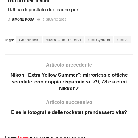
fino ai duelli texani
DJI ha depositato due cause per...
DI
SIMONE MODA
15 GIUGNO 2026
Tags:
Cashback
Micro QuattroTerzi
OM System
OM-3
Articolo precedente
Nikon “Extra Yellow Summer”: mirrorless e ottiche
scontate, con doppio risparmio su Z9, Z8 e alcuni
Nikkor Z
Articolo successivo
E se le fotografie delle rockstar prendessero vita?