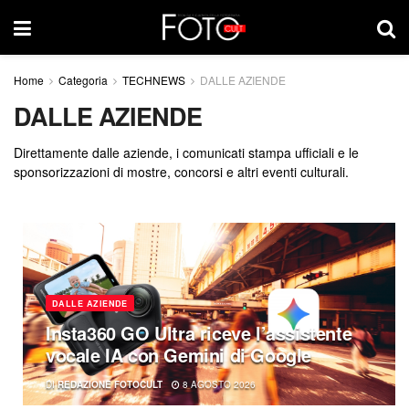
Home
Categoria
TECHNEWS
DALLE AZIENDE
DALLE AZIENDE
Direttamente dalle aziende, i comunicati stampa ufficiali e le
sponsorizzazioni di mostre, concorsi e altri eventi culturali.
DALLE AZIENDE
Insta360 GO Ultra riceve l’assistente
vocale IA con Gemini di Google
DI
REDAZIONE FOTOCULT
8 AGOSTO 2026