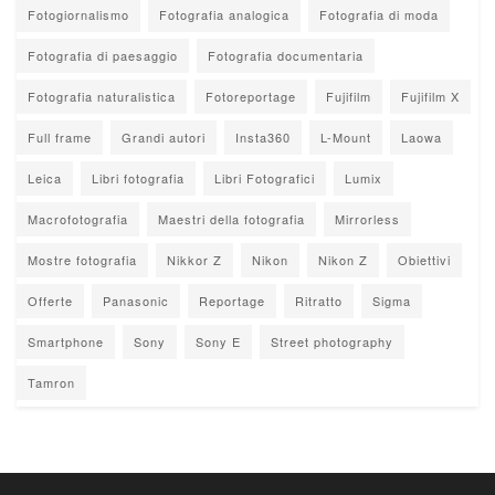
Fotogiornalismo
Fotografia analogica
Fotografia di moda
Fotografia di paesaggio
Fotografia documentaria
Fotografia naturalistica
Fotoreportage
Fujifilm
Fujifilm X
Full frame
Grandi autori
Insta360
L-Mount
Laowa
Leica
Libri fotografia
Libri Fotografici
Lumix
Macrofotografia
Maestri della fotografia
Mirrorless
Mostre fotografia
Nikkor Z
Nikon
Nikon Z
Obiettivi
Offerte
Panasonic
Reportage
Ritratto
Sigma
Smartphone
Sony
Sony E
Street photography
Tamron