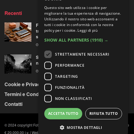
Questo sito web utilizza i cookie per
Recenti
migliorare la tua esperienza di navigazione.
Utilizzando il nostro sito web acconsenti a
tutti i cookie in conformità con la nostra
Fotorgear Retro Photography Kit: l’iPhone si
policy per i cookie.
Leggi di più
traveste da fotocamera, ma ha davvero
senso?
SHOW ALL PARTNERS
(1910) →
9 AGOSTO 2026
STRETTAMENTE NECESSARI
Sperimentazioni artistiche sui paesaggi
nordici
PERFORMANCE
9 AGOSTO 2026
TARGETING
Cookie e Privacy Policy
FUNZIONALITÀ
Termini e Condizioni
NON CLASSIFICATI
Contatti
ACCETTA TUTTO
RIFIUTA TUTTO
© 2024 copyright Fotocult s.r.l. C.F. e P. IVA n. 11984891009, Capitale sociale
MOSTRA DETTAGLI
€ 20.000,00 i.v. | Web design by Arkomedia
Web Agency
.