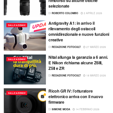
rimborso su alcune ottiche
selezionate
DI
ROBERTO COLOMBO
2 APRILE 2026
Antigravity A1: in arrivo il
DALLE AZIENDE
rilevamento degli ostacoli
omnidirezionale e nuove funzioni
creative
DI
REDAZIONE FOTOCULT
27 MARZO 2026
Nital allunga la garanzia a 6 anni.
DALLE AZIENDE
E Nikon richiama alcune Z6III,
Z5II e ZR
DI
REDAZIONE FOTOCULT
18 MARZO 2026
Ricoh GR IV: l’otturatore
DALLE AZIENDE
elettronico arriva con il nuovo
firmware
DI
SIMONE MODA
14 FEBBRAIO 2026