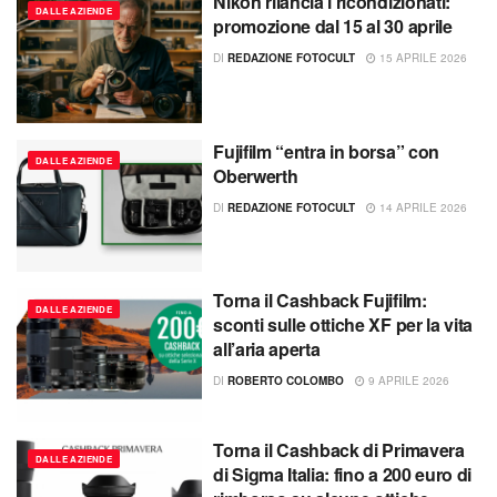
Nikon rilancia i ricondizionati:
DALLE AZIENDE
promozione dal 15 al 30 aprile
DI
REDAZIONE FOTOCULT
15 APRILE 2026
Fujifilm “entra in borsa” con
DALLE AZIENDE
Oberwerth
DI
REDAZIONE FOTOCULT
14 APRILE 2026
Torna il Cashback Fujifilm:
DALLE AZIENDE
sconti sulle ottiche XF per la vita
all’aria aperta
DI
ROBERTO COLOMBO
9 APRILE 2026
Torna il Cashback di Primavera
DALLE AZIENDE
di Sigma Italia: fino a 200 euro di