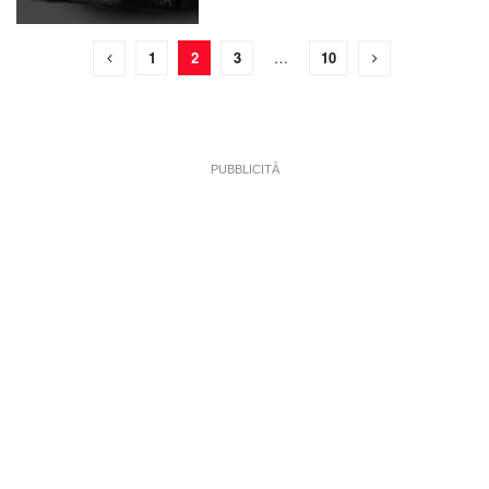
1
2
3
…
10
PUBBLICITÀ