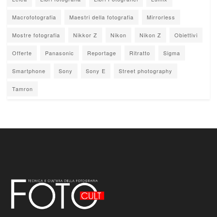
Macrofotografia
Maestri della fotografia
Mirrorless
Mostre fotografia
Nikkor Z
Nikon
Nikon Z
Obiettivi
Offerte
Panasonic
Reportage
Ritratto
Sigma
Smartphone
Sony
Sony E
Street photography
Tamron