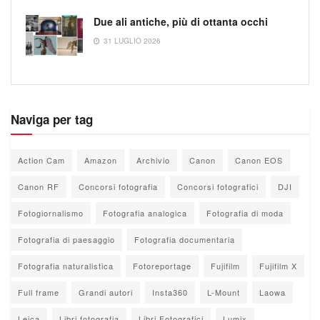
Due ali antiche, più di ottanta occhi
31 LUGLIO 2026
Naviga per tag
Action Cam
Amazon
Archivio
Canon
Canon EOS
Canon RF
Concorsi fotografia
Concorsi fotografici
DJI
Fotogiornalismo
Fotografia analogica
Fotografia di moda
Fotografia di paesaggio
Fotografia documentaria
Fotografia naturalistica
Fotoreportage
Fujifilm
Fujifilm X
Full frame
Grandi autori
Insta360
L-Mount
Laowa
Leica
Libri fotografia
Libri Fotografici
Lumix