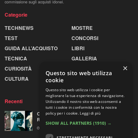
commissione sugli acquisti idonei.
Categorie
TECHNEWS
MOSTRE
TEST
CONCORSI
GUIDA ALL’ACQUISTO
LIBRI
TECNICA
GALLERIA
×
CURIOSITÀ
GREENPICS
Questo sito web utilizza
CULTURA
LA RIVISTA
cookie
Questo sito web utilizza i cookie per
migliorare la tua esperienza di navigazione.
Recenti
Utilizzando il nostro sito web acconsenti a
tutti i cookie in conformità con la nostra
policy per i cookie.
Leggi di più
Omaggio al laboratorio alchemico di Paolo
Roversi
SHOW ALL PARTNERS
(1910) →
6 AGOSTO 2026
STRETTAMENTE NECESSARI