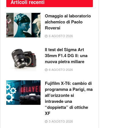
Articoli recenti
Omaggio al laboratorio
alchemico di Paolo
Roversi
6 AGOSTO 2026
Il test del Sigma Art
35mm F1.4 DG II: una
nuova pietra miliare
6 AGOSTO 2026
Fujifilm X-T6: cambio di
programma a Parigi, ma
all’orizzonte si
intravede una
“doppietta” di ottiche
XF
5 AGOSTO 2026