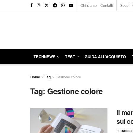
Chi siamo
Contatti
Scopri f
TECHNEWS
TEST
GUIDA ALL’ACQUISTO
Home
Tag
Gestione colore
Tag:
Gestione colore
Il ma
sui co
DI
DANIE